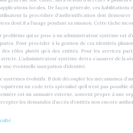
’applications locales. De façon générale, ces habilitations 
 l’utilisateur la procédure d’authentification doit demeu
ices dont il a l’usage pendant sa mission. Cette tâche inco
r problème qui se pose à un administrateur système est d’ê
ates. Pour procéder à la gestion de ces identités plusieu
 des rôles plutôt qu’à des entités. Pour les services par
stricte. L’administrateur système devra s’assurer de la séc
 une éventuelle usurpation d’identité.
e systèmes évolutifs. Il doit découpler les mécanismes d’au
equièrent un code très spécialisé qu’il n’est pas possible
ière est un annuaire externe, souvent propre à une organi
ercepter les demandes d’accès d’entités non encore authen
iculté