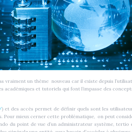
as vraiment un thème nouveau car il existe depuis l’utilisa
les académiques et tutoriels qui font l’impasse des concep
/
) et des accès permet de définir quels sont les utilisate
les. Pour mieux cerner cette problématique, on peut consid
ondo du point de vue d’un administrateur système, tertio ce
lus générale une entité, aura besoin d’accéder à plusieurs 