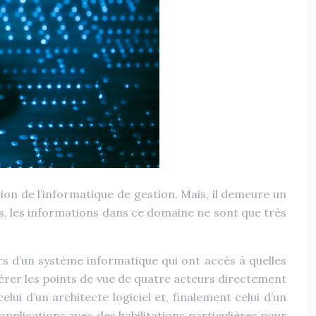
tion de l’informatique de gestion. Mais, il demeure un
ts, les informations dans ce domaine ne sont que très
urs d’un système informatique qui ont accès à quelles
érer les points de vue de quatre acteurs directement
lui d’un architecte logiciel et, finalement celui d’un
applications avec des habilitations particulières pour