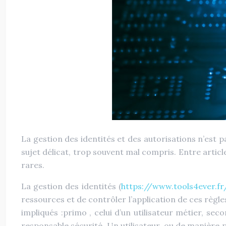
La gestion des identités et des autorisations n’est p
sujet délicat, trop souvent mal compris. Entre artic
rares.
La gestion des identités (
https://www.tools4ever.fr
ressources et de contrôler l’application de ces règ
impliqués :primo , celui d’un utilisateur métier, sec
responsable sécurité. Un utilisateur, ou de manière p