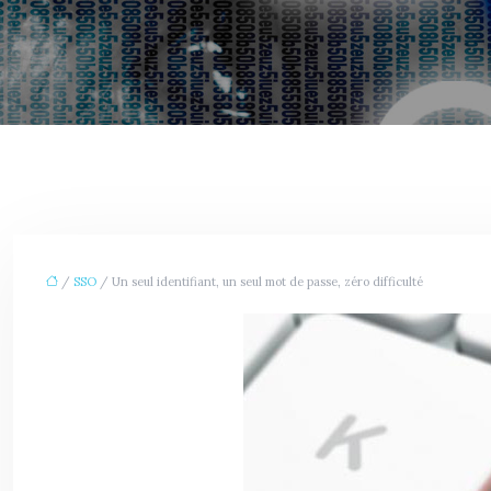
/
SSO
/ Un seul identifiant, un seul mot de passe, zéro difficulté